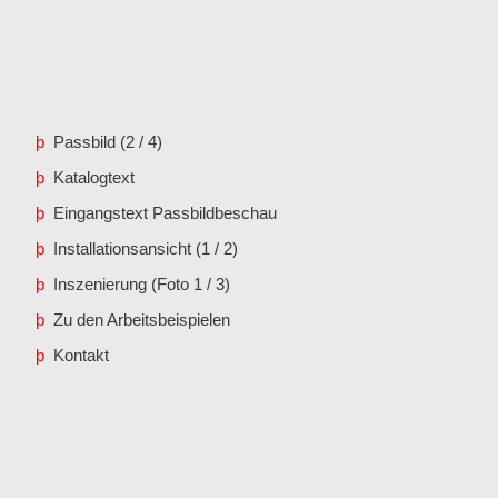
þ
Passbild (2 / 4)
þ
Katalogtext
þ
Eingangstext Passbildbeschau
þ
Installationsansicht (1 / 2)
þ
Inszenierung (Foto 1 / 3)
þ
Zu den Arbeitsbeispielen
þ
Kontakt